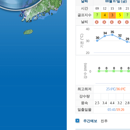
날짜
08월 07일 (금)
라싸
락가든
시간
로제비앙
09
12
15
루트52
18
21
마에스트로
골프지수
7
4
3
마이다스레
5
7
베뉴지
베르힐영종
날씨
블랙스톤GC이천
블루원용인
빅토리아
최고최저
25.0℃
/
36.0℃
강수량
풍속
2.5
3.4
4.4
3.2
2.8
일출일몰
05:41
/
19:26
주간예보
진주