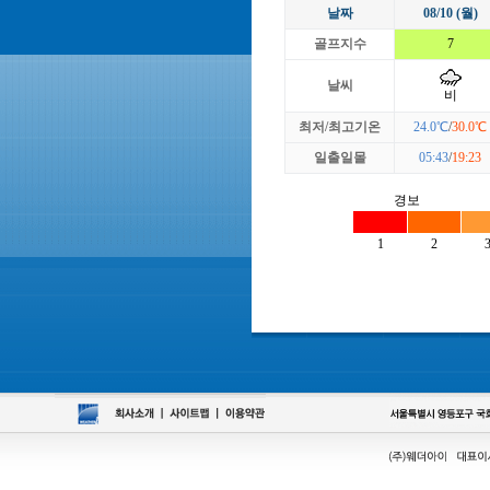
날짜
08/10 (월)
골프지수
7
날씨
비
최저/최고기온
24.0℃
/
30.0℃
일출일몰
05:43
/
19:23
경보
1
2