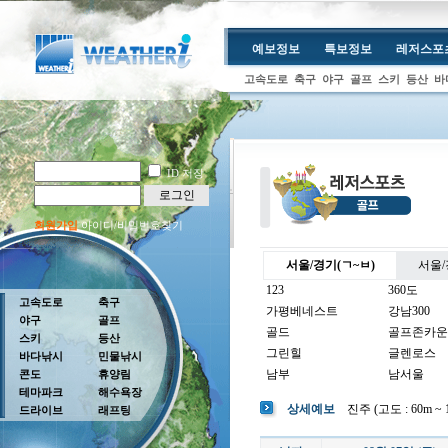
예보정보
특보정보
레저스포
고속도로
축구
야구
골프
스키
등산
바
ID 저장
로그인
회원가입
아이디/비밀번호찾기
서울/경기(ㄱ~ㅂ)
서울/
123
360도
고속도로
축구
가평베네스트
강남300
야구
골프
골드
골프존카운
스키
등산
그린힐
글렌로스
바다낚시
민물낚시
남부
남서울
콘도
휴양림
테마파크
해수욕장
남여주
남촌
상세예보
진주 (고도 : 60m ~ 1
드라이브
래프팅
뉴코리아
더반
더크로스비
더헤븐