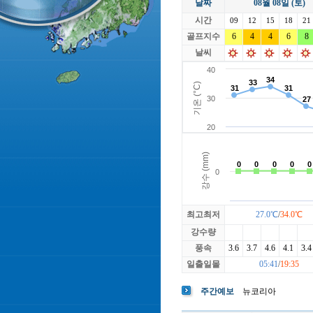
날짜
08월 08일 (토)
라싸
락가든
시간
로제비앙
09
12
15
루트52
18
21
마에스트로
골프지수
6
4
4
마이다스레
6
8
베뉴지
베르힐영종
날씨
블랙스톤GC이천
블루원용인
빅토리아
최고최저
27.0℃
/
34.0℃
강수량
풍속
3.6
3.7
4.6
4.1
3.4
일출일몰
05:41
/
19:35
주간예보
뉴코리아