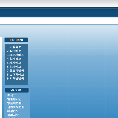
1 기상특보
2 장기예보
00 o 강풍주의보 : 전라남도(거문도.초도, 완도여서도), 제주도(제주도산지, 추자도, 제주시동부,
3 SMS서비스
4 황사정보
5 세계예보
6 상세예보
7 골프장날씨
8 슈퍼컴예보
9 지역별날씨
조석표
일출몰시간
양음력변환
섭씨화씨변환
체감온도
불쾌지수