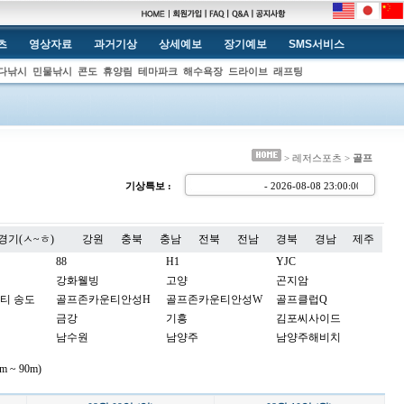
츠
영상자료
과거기상
상세예보
장기예보
SMS서비스
다낚시
민물낚시
콘도
휴양림
테마파크
해수욕장
드라이브
래프팅
> 레저스포츠 >
골프
기상특보 :
- 2026-08-08 23:00:
경기(ㅅ~ㅎ)
강원
충북
충남
전북
전남
경북
경남
제주
88
H1
YJC
강화웰빙
고양
곤지암
티 송도
골프존카운티안성H
골프존카운티안성W
골프클럽Q
금강
기흥
김포씨사이드
남수원
남양주
남양주해비치
노스팜
뉴서울
뉴스프링빌
 ~ 90m)
더스타휴
더시에나벨루토
더시에나서울
동여주
드림파크
라비돌