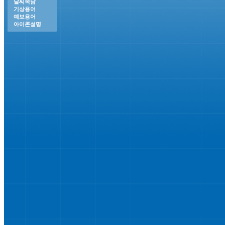
날씨속담
기상용어
예보용어
아이콘설명