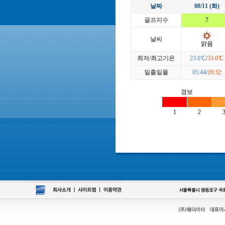
날짜
08/11 (화)
골프지수
7
날씨
맑음
최저/최고기온
23.0℃
/
33.0℃
일출일몰
05:44
/
19:32
경보
1
2