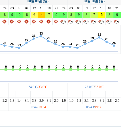
08월 09일 (일)
08월 10일 (월)
레이크사이드
레이크우드
렉스필드
24
03
리베라
06
09
12
15
18
리앤리
21
24
03
06
09
링크나인
12
15
18
21
이크 이천
8
9
마이다스밸리 청평
9
8
6
4
7
몽베르
9
9
8
9
8
발리오스
7
5
8
9
베스트밸리
베어즈베스트 청라
베어크리크
블루헤런
비에이비스타
비전힐스
24.0℃
/
33.0℃
23.0℃
/
32.0℃
2.2
1.8
1.4
3.1
3.3
3.9
3.1
2.6
1.9
1.9
1.8
3.1
3.3
3.1
2.8
2.5
05:42
/
19:34
05:43
/
19:33