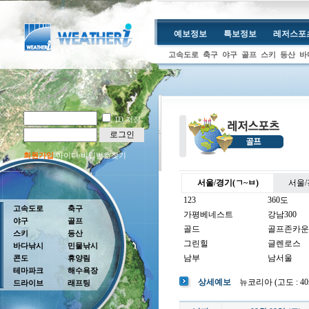
예보정보
특보정보
레저스포
고속도로
축구
야구
골프
스키
등산
바
ID 저장
로그인
회원가입
아이디/비밀번호찾기
서울/경기(ㄱ~ㅂ)
서울/
123
360도
고속도로
축구
가평베네스트
강남300
야구
골프
골드
골프존카운
스키
등산
그린힐
글렌로스
바다낚시
민물낚시
남부
남서울
콘도
휴양림
테마파크
해수욕장
남여주
남촌
상세예보
뉴코리아 (고도 : 40m
드라이브
래프팅
뉴코리아
더반
더크로스비
더헤븐