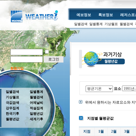
예보정보
특보정보
레저스포
일별검색
일별통계
기상월표
월별검색
ID 저장
로그인
회원가입
아이디/비밀번호찾기
요소
일별검색
일별통계
기상월표
월별검색
위에서 원하시는 자료요소와 지
극값검색
어제날씨
강우집계
적설집계
한국기후
일평년값
지점별 월평균값
월평년값
세계기후
지점
1월
2월
3월