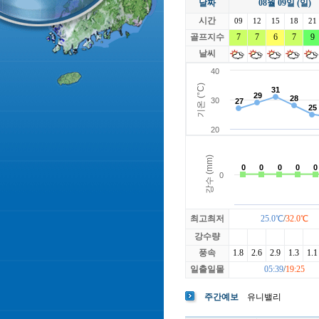
날짜
08월 09일 (일)
라싸
락가든
시간
로제비앙
09
12
15
루트52
18
21
마에스트로
골프지수
7
7
6
마이다스레
7
9
베뉴지
베르힐영종
날씨
블랙스톤GC이천
블루원용인
빅토리아
최고최저
25.0℃
/
32.0℃
강수량
풍속
1.8
2.6
2.9
1.3
1.1
일출일몰
05:39
/
19:25
주간예보
유니밸리