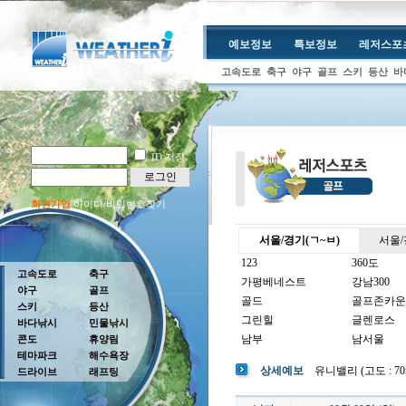
예보정보
특보정보
레저스포
고속도로
축구
야구
골프
스키
등산
바
ID 저장
로그인
회원가입
아이디/비밀번호찾기
서울/경기(ㄱ~ㅂ)
서울/
123
360도
고속도로
축구
가평베네스트
강남300
야구
골프
골드
골프존카운
스키
등산
그린힐
글렌로스
바다낚시
민물낚시
남부
남서울
콘도
휴양림
테마파크
해수욕장
남여주
남촌
상세예보
유니밸리 (고도 : 70m 
드라이브
래프팅
뉴코리아
더반
더크로스비
더헤븐