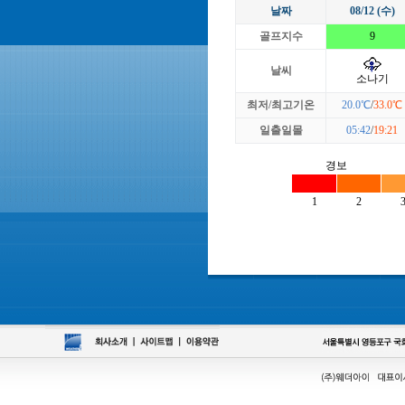
날짜
08/12 (수)
골프지수
9
날씨
소나기
최저/최고기온
20.0℃
/
33.0℃
일출일몰
05:42
/
19:21
경보
1
2