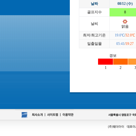
날짜
08/12 (수)
골프지수
8
날씨
맑음
최저/최고기온
19.0℃
/
32.0℃
일출일몰
05:41
/
19:27
경보
1
2