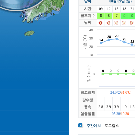
날짜
08월 09일 (일)
라싸
락가든
시간
로제비앙
09
12
15
루트52
18
21
마에스트로
골프지수
8
8
7
마이다스레
9
9
베뉴지
베르힐영종
날씨
블랙스톤GC이천
블루원용인
빅토리아
최고최저
24.0℃
/
31.0℃
강수량
풍속
3.8
3.9
3.9
1.9
1.3
일출일몰
05:38
/
19:30
주간예보
로드힐스