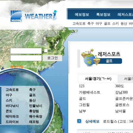
예보정보
특보정보
레저스포
고속도로
축구
야구
골프
스키
등산
바
ID 저장
로그인
회원가입
아이디/비밀번호찾기
서울/경기(ㄱ~ㅂ)
서울/
123
360도
고속도로
축구
가평베네스트
강남300
야구
골프
골드
골프존카운
스키
등산
그린힐
글렌로스
바다낚시
민물낚시
남부
남서울
콘도
휴양림
테마파크
해수욕장
남여주
남촌
상세예보
로드힐스 (고도 : 140m
드라이브
래프팅
뉴코리아
더반
더크로스비
더헤븐