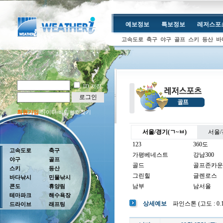
예보정보
특보정보
레저스포
고속도로
축구
야구
골프
스키
등산
바
ID 저장
로그인
회원가입
아이디/비밀번호찾기
서울/경기(ㄱ~ㅂ)
서울/
123
360도
고속도로
축구
가평베네스트
강남300
야구
골프
골드
골프존카운
스키
등산
그린힐
글렌로스
바다낚시
민물낚시
남부
남서울
콘도
휴양림
테마파크
해수욕장
남여주
남촌
상세예보
파인스톤 (고도 : 0.1m
드라이브
래프팅
뉴코리아
더반
더크로스비
더헤븐