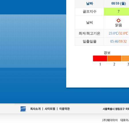
날짜
08/10 (월)
골프지수
7
날씨
맑음
최저/최고기온
23.0℃
/
32.0℃
일출일몰
05:46
/
19:32
경보
1
2