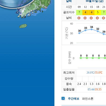
날짜
08월 07일 (금)
라싸
락가든
시간
로제비앙
09
12
15
루트52
18
21
마에스트로
골프지수
7
4
4
마이다스레
5
7
베뉴지
베르힐영종
날씨
블랙스톤GC이천
블루원용인
빅토리아
최고최저
26.0℃
/
35.0℃
강수량
풍속
2.4
2.1
1.3
1.6
1.8
일출일몰
05:44
/
19:35
주간예보
파인스톤