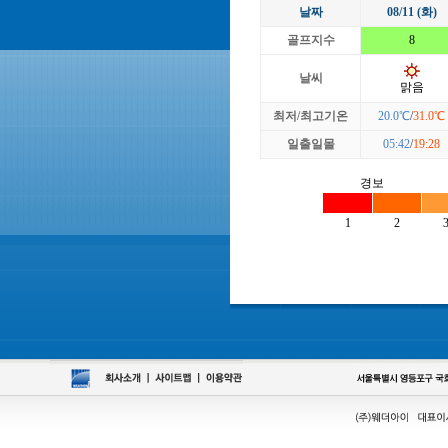
날짜
08/11 (화)
골프지수
8
날씨
맑음
최저/최고기온
20.0℃
/
31.0℃
일출일몰
05:42
/
19:28
경보
1
2