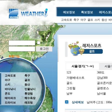
예보정보
특보정보
레저스포
고속도로
축구
야구
골프
스키
등산
바
ID 저장
로그인
회원가입
아이디/비밀번호찾기
서울/경기(ㄱ~ㅂ)
서울/
123
360도
고속도로
축구
가평베네스트
강남300
야구
골프
골드
골프존카운
스키
등산
그린힐
글렌로스
바다낚시
민물낚시
남부
남서울
콘도
휴양림
테마파크
해수욕장
남여주
남촌
상세예보
남여주 (고도 : 100m 
드라이브
래프팅
뉴코리아
더반
더크로스비
더헤븐