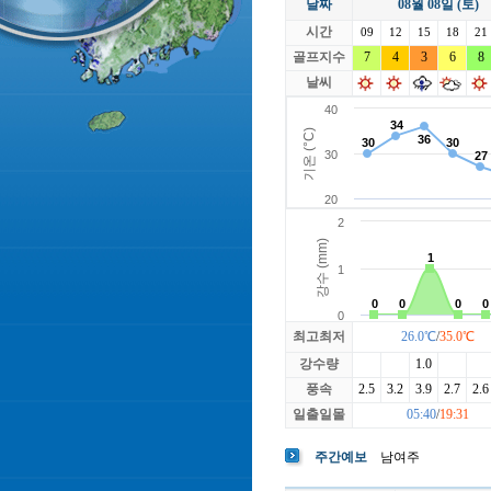
날짜
08월 08일 (토)
라싸
락가든
시간
로제비앙
09
12
15
루트52
18
21
마에스트로
골프지수
7
4
3
마이다스레
6
8
베뉴지
베르힐영종
날씨
블랙스톤GC이천
블루원용인
빅토리아
최고최저
26.0℃
/
35.0℃
강수량
1.0
풍속
2.5
3.2
3.9
2.7
2.6
일출일몰
05:40
/
19:31
주간예보
남여주