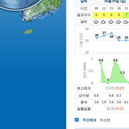
날짜
08월 09일 (일)
라싸
락가든
시간
로제비앙
09
12
15
루트52
18
21
마에스트로
골프지수
6
6
6
마이다스레
6
7
베뉴지
베르힐영종
날씨
블랙스톤GC이천
블루원용인
빅토리아
최고최저
25.0℃
/
29.0℃
강수량
0.8
0.8
0.3
풍속
5.8
5.9
5.9
5.0
4.1
일출일몰
05:35
/
19:20
주간예보
이스턴