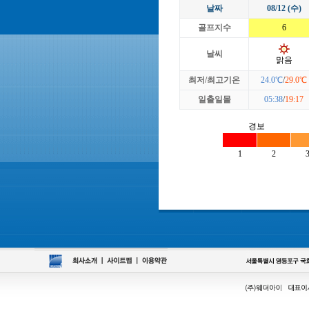
날짜
08/12 (수)
골프지수
6
날씨
맑음
최저/최고기온
24.0℃
/
29.0℃
일출일몰
05:38
/
19:17
경보
1
2