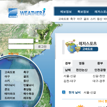
예보정보
특보정보
레저스포
고속도로
축구
야구
골프
스키
등산
바
ID 저장
로그인
회원가입
아이디/비밀번호찾기
경부
영동
중부
남해
천안논산
인천공항
고속도로
축구
서울-신갈
신갈-천안
야구
골프
스키
등산
김천-대구
대구-경주
바다낚시
민물낚시
콘도
휴양림
현재 날씨
서울-신갈
테마파크
해수욕장
드라이브
래프팅
10시 