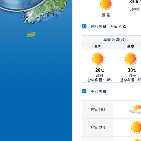
33.6
강수량 :
맑 음
단기 예보
서울-신갈
오늘 07일(금)
오전
오후
26
38
℃
℃
맑음
맑음
강수확률 : 10%
강수확률 : 1
주간 예보
10일 (월)
11일 (화)