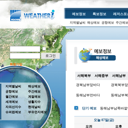
예보정보
특보정보
레저스포
지역별날씨
해상예보
공항예보
주간예
ID 저장
로그인
회원가입
아이디/비밀번호찾기
서해북부
서해중부
서해남부
경북남부앞바다
경북북부앞
지역별날씨
해상예보
공항예보
주간예보
동해남부먼바다
동해남부북
월간예보
계절예보
세계예보
생활지수
울산앞바다
자외선지수
현재날씨
단기 예보
동해남부남쪽바깥
슈퍼컴예보
부유먼지예보
오늘 07일(금)
오전
오후