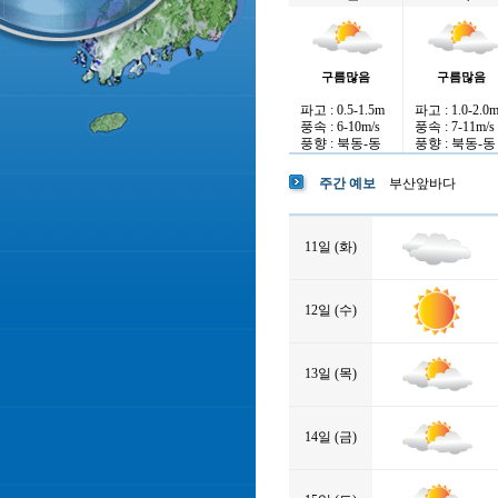
구름많음
구름많음
파고 : 0.5-1.5m
파고 : 1.0-2.0
풍속 : 6-10m/s
풍속 : 7-11m/s
풍향 : 북동-동
풍향 : 북동-동
주간 예보
부산앞바다
11일 (화)
12일 (수)
13일 (목)
14일 (금)