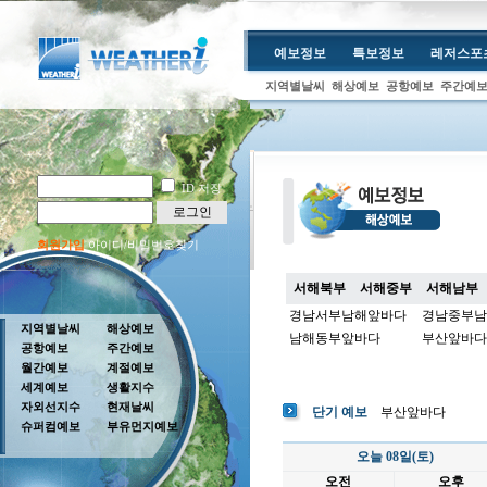
예보정보
특보정보
레저스포
지역별날씨
해상예보
공항예보
주간예
ID 저장
로그인
회원가입
아이디/비밀번호찾기
서해북부
서해중부
서해남부
경남서부남해앞바다
경남중부남
지역별날씨
해상예보
남해동부앞바다
부산앞바다
공항예보
주간예보
월간예보
계절예보
세계예보
생활지수
자외선지수
현재날씨
단기 예보
부산앞바다
슈퍼컴예보
부유먼지예보
오늘 08일(토)
오전
오후