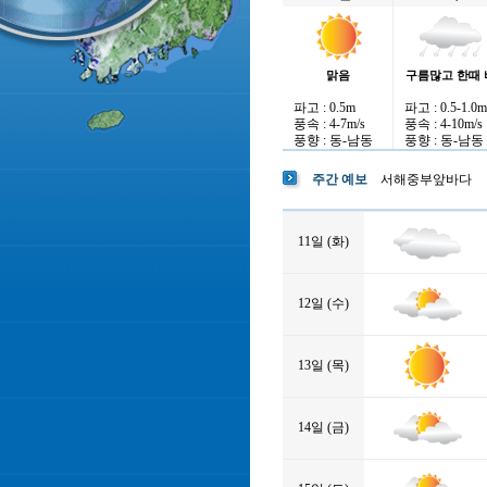
맑음
구름많고 한때 
파고 : 0.5m
파고 : 0.5-1.0m
풍속 : 4-7m/s
풍속 : 4-10m/s
풍향 : 동-남동
풍향 : 동-남동
주간 예보
서해중부앞바다
11일 (화)
12일 (수)
13일 (목)
14일 (금)