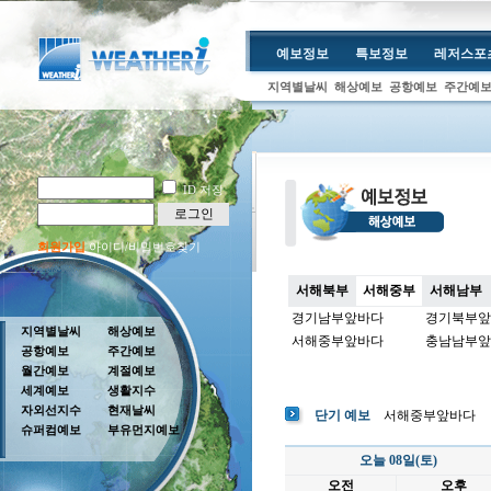
예보정보
특보정보
레저스포
지역별날씨
해상예보
공항예보
주간예
ID 저장
로그인
회원가입
아이디/비밀번호찾기
서해북부
서해중부
서해남부
경기남부앞바다
경기북부앞
지역별날씨
해상예보
서해중부앞바다
충남남부앞
공항예보
주간예보
월간예보
계절예보
세계예보
생활지수
자외선지수
현재날씨
단기 예보
서해중부앞바다
슈퍼컴예보
부유먼지예보
오늘 08일(토)
오전
오후