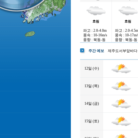
흐림
흐림
파고 : 2.0-4.0m
파고 : 2.0-4.5
풍속 : 10-16m/s
풍속 : 10-17m/
풍향 : 북동-동
풍향 : 북동-동
주간 예보
제주도서부앞바다
12일 (수)
13일 (목)
14일 (금)
15일 (토)