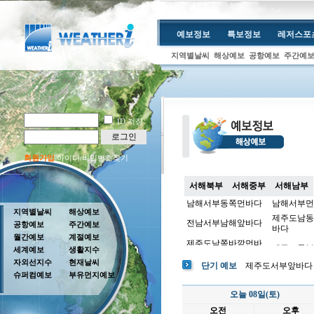
예보정보
특보정보
레저스포
지역별날씨
해상예보
공항예보
주간예
ID 저장
로그인
회원가입
아이디/비밀번호찾기
서해북부
서해중부
서해남부
남해서부동쪽먼바다
남해서부먼
지역별날씨
해상예보
제주도남동
전남서부남해앞바다
공항예보
주간예보
바다
월간예보
계절예보
제주도남쪽바깥먼바
제주도동부
세계예보
생활지수
다
자외선지수
현재날씨
단기 예보
제주도서부앞바다
슈퍼컴예보
부유먼지예보
오늘 08일(토)
오전
오후