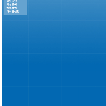
날씨속담
기상용어
예보용어
아이콘설명