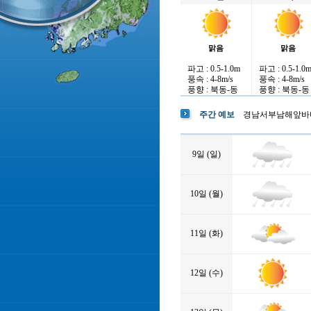
맑음
맑음
파고 : 0.5-1.0m
파고 : 0.5-1.0
풍속 : 4-8m/s
풍속 : 4-8m/s
풍향 : 북동-동
풍향 : 북동-동
주간 예보
경남서부남해앞바
9일 (일)
10일 (월)
11일 (화)
12일 (수)