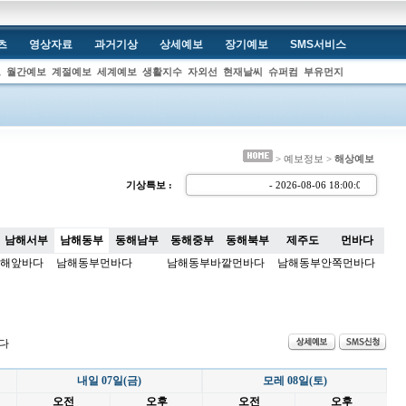
츠
영상자료
과거기상
상세예보
장기예보
SMS서비스
보
월간예보
계절예보
세계예보
생활지수
자외선
현재날씨
슈퍼컴
부유먼지
> 예보정보 >
해상예보
기상특보 :
- 2026-08-06 18:00:
남해서부
남해동부
동해남부
동해중부
동해북부
제주도
먼바다
해앞바다
남해동부먼바다
남해동부바깥먼바다
남해동부안쪽먼바다
다
내일 07일(금)
모레 08일(토)
오전
오후
오전
오후