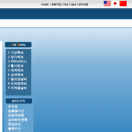
1 기상특보
2 장기예보
00 o 풍랑주의보 : 남해동부바깥먼바다, 제주도남쪽바깥먼바다, 제주도남동쪽안쪽먼바다, 제주도남서쪽안
3 SMS서비스
4 황사정보
5 세계예보
6 상세예보
7 골프장날씨
8 슈퍼컴예보
9 지역별날씨
조석표
일출몰시간
양음력변환
섭씨화씨변환
체감온도
불쾌지수