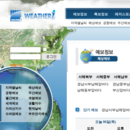
예보정보
특보정보
레저스포
지역별날씨
해상예보
공항예보
주간예
ID 저장
로그인
회원가입
아이디/비밀번호찾기
서해북부
서해중부
서해남부
경남서부남해앞바다
경남중부남
지역별날씨
해상예보
남해동부앞바다
부산앞바다
공항예보
주간예보
월간예보
계절예보
세계예보
생활지수
자외선지수
현재날씨
단기 예보
경남서부남해앞바
슈퍼컴예보
부유먼지예보
오늘 06일(목)
오전
오후