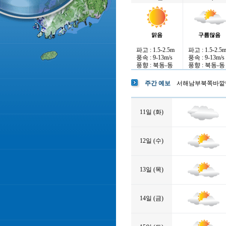
맑음
구름많음
파고 : 1.5-2.5m
파고 : 1.5-2.5
풍속 : 9-13m/s
풍속 : 9-13m/s
풍향 : 북동-동
풍향 : 북동-동
주간 예보
서해남부북쪽바깥
11일 (화)
12일 (수)
13일 (목)
14일 (금)