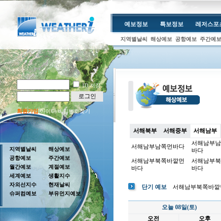
예보정보
특보정보
레저스포
지역별날씨
해상예보
공항예보
주간예
ID 저장
로그인
회원가입
아이디/비밀번호찾기
서해북부
서해중부
서해남부
서해남부남
서해남부남쪽먼바다
지역별날씨
해상예보
바다
공항예보
주간예보
서해남부북쪽바깥먼
서해남부북
월간예보
계절예보
바다
바다
세계예보
생활지수
자외선지수
현재날씨
단기 예보
서해남부북쪽바깥
슈퍼컴예보
부유먼지예보
오늘 08일(토)
오전
오후