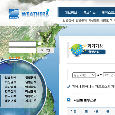
예보정보
특보정보
레저스포
일별검색
일별통계
기상월표
월별검색
ID 저장
로그인
회원가입
아이디/비밀번호찾기
요소
일별검색
일별통계
기상월표
월별검색
위에서 원하시는 자료요소와 지
극값검색
어제날씨
강우집계
적설집계
한국기후
일평년값
지점별 월평균값
월평년값
세계기후
지점
1월
2월
3월