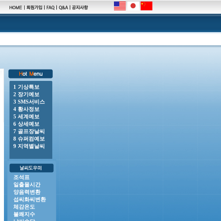
1 기상특보
2 장기예보
00 o 풍랑주의보 : 남해동부바깥먼바다, 제주도남쪽바깥먼바다, 제주도남동쪽안쪽먼바다, 제주도남서쪽안
3 SMS서비스
4 황사정보
5 세계예보
6 상세예보
7 골프장날씨
8 슈퍼컴예보
9 지역별날씨
조석표
일출몰시간
양음력변환
섭씨화씨변환
체감온도
불쾌지수