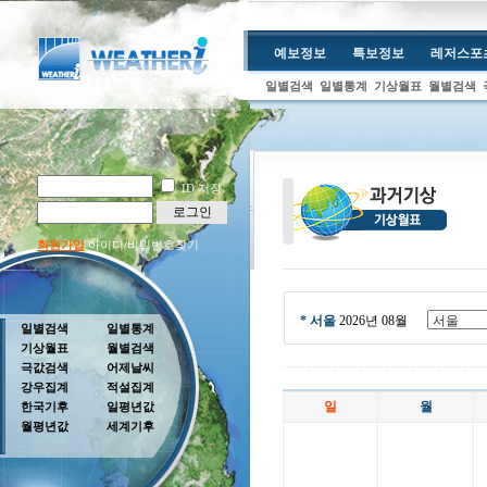
예보정보
특보정보
레저스포
일별검색
일별통계
기상월표
월별검색
ID 저장
로그인
회원가입
아이디/비밀번호찾기
* 서울
2026년 08월
일별검색
일별통계
기상월표
월별검색
극값검색
어제날씨
강우집계
적설집계
일
월
한국기후
일평년값
월평년값
세계기후