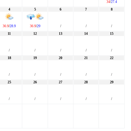
34
/
27.4
4
5
6
7
8
36.9
/
28.9
36.9
/
29
/
/
/
11
12
13
14
15
/
/
/
/
/
18
19
20
21
22
/
/
/
/
/
25
26
27
28
29
/
/
/
/
/