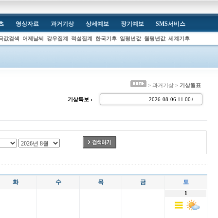
츠
영상자료
과거기상
상세예보
장기예보
SMS서비스
극값검색
어제날씨
강우집계
적설집계
한국기후
일평년값
월평년값
세계기후
> 과거기상 >
기상월표
기상특보 :
- 2026-08-06 11:00:
화
수
목
금
토
1