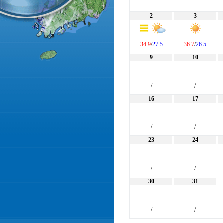
2
3
34.9
/
27.5
36.7
/
26.5
9
10
/
/
16
17
/
/
23
24
/
/
30
31
/
/