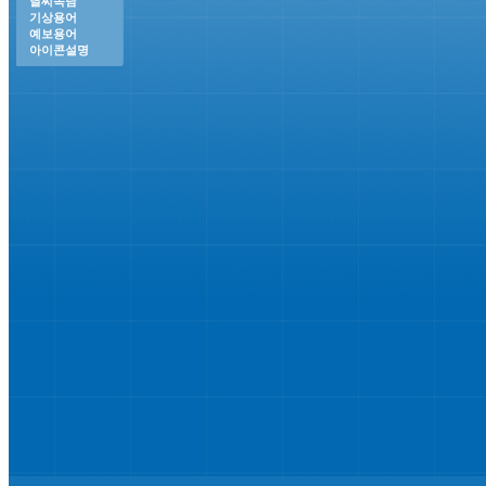
날씨속담
기상용어
예보용어
아이콘설명